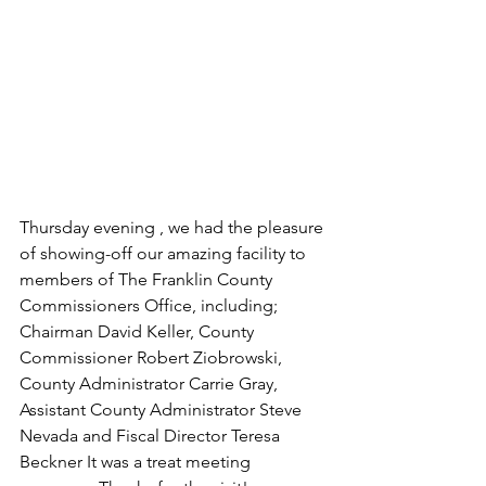
Thursday evening , we had the pleasure 
of showing-off our amazing facility to 
members of The Franklin County 
Commissioners Office, including; 
Chairman David Keller, County 
Commissioner Robert Ziobrowski, 
County Administrator Carrie Gray, 
Assistant County Administrator Steve 
Nevada and Fiscal Director Teresa 
Beckner It was a treat meeting 