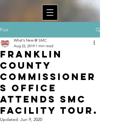
Post
What's New @ SMC
Aug 22, 2019
1 min read
Franklin
County
Commissioner
s Office
attends SMC
facility Tour.
Updated:
Jun 9, 2020